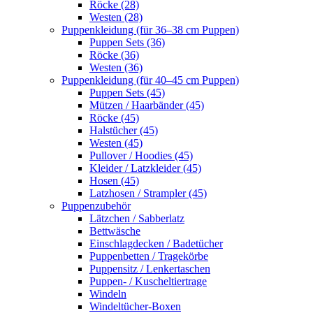
Röcke (28)
Westen (28)
Puppenkleidung (für 36–38 cm Puppen)
Puppen Sets (36)
Röcke (36)
Westen (36)
Puppenkleidung (für 40–45 cm Puppen)
Puppen Sets (45)
Mützen / Haarbänder (45)
Röcke (45)
Halstücher (45)
Westen (45)
Pullover / Hoodies (45)
Kleider / Latzkleider (45)
Hosen (45)
Latzhosen / Strampler (45)
Puppenzubehör
Lätzchen / Sabberlatz
Bettwäsche
Einschlagdecken / Badetücher
Puppenbetten / Tragekörbe
Puppensitz / Lenkertaschen
Puppen- / Kuscheltiertrage
Windeln
Windeltücher-Boxen