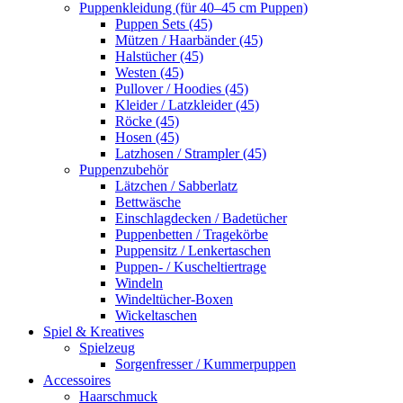
Puppenkleidung (für 40–45 cm Puppen)
Puppen Sets (45)
Mützen / Haarbänder (45)
Halstücher (45)
Westen (45)
Pullover / Hoodies (45)
Kleider / Latzkleider (45)
Röcke (45)
Hosen (45)
Latzhosen / Strampler (45)
Puppenzubehör
Lätzchen / Sabberlatz
Bettwäsche
Einschlagdecken / Badetücher
Puppenbetten / Tragekörbe
Puppensitz / Lenkertaschen
Puppen- / Kuscheltiertrage
Windeln
Windeltücher-Boxen
Wickeltaschen
Spiel & Kreatives
Spielzeug
Sorgenfresser / Kummerpuppen
Accessoires
Haarschmuck