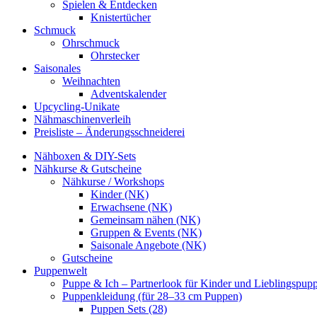
Spielen & Entdecken
Knistertücher
Schmuck
Ohrschmuck
Ohrstecker
Saisonales
Weihnachten
Adventskalender
Upcycling-Unikate
Nähmaschinenverleih
Preisliste – Änderungsschneiderei
Nähboxen & DIY-Sets
Nähkurse & Gutscheine
Nähkurse / Workshops
Kinder (NK)
Erwachsene (NK)
Gemeinsam nähen (NK)
Gruppen & Events (NK)
Saisonale Angebote (NK)
Gutscheine
Puppenwelt
Puppe & Ich – Partnerlook für Kinder und Lieblingspup
Puppenkleidung (für 28–33 cm Puppen)
Puppen Sets (28)