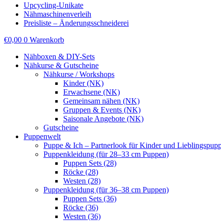
Upcycling-Unikate
Nähmaschinenverleih
Preisliste – Änderungsschneiderei
€
0,00
0
Warenkorb
Nähboxen & DIY-Sets
Nähkurse & Gutscheine
Nähkurse / Workshops
Kinder (NK)
Erwachsene (NK)
Gemeinsam nähen (NK)
Gruppen & Events (NK)
Saisonale Angebote (NK)
Gutscheine
Puppenwelt
Puppe & Ich – Partnerlook für Kinder und Lieblingspup
Puppenkleidung (für 28–33 cm Puppen)
Puppen Sets (28)
Röcke (28)
Westen (28)
Puppenkleidung (für 36–38 cm Puppen)
Puppen Sets (36)
Röcke (36)
Westen (36)