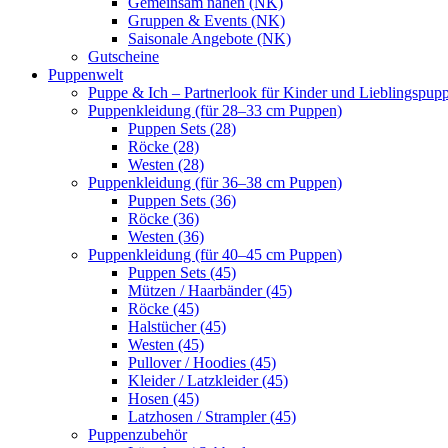
Gemeinsam nähen (NK)
Gruppen & Events (NK)
Saisonale Angebote (NK)
Gutscheine
Puppenwelt
Puppe & Ich – Partnerlook für Kinder und Lieblingspup
Puppenkleidung (für 28–33 cm Puppen)
Puppen Sets (28)
Röcke (28)
Westen (28)
Puppenkleidung (für 36–38 cm Puppen)
Puppen Sets (36)
Röcke (36)
Westen (36)
Puppenkleidung (für 40–45 cm Puppen)
Puppen Sets (45)
Mützen / Haarbänder (45)
Röcke (45)
Halstücher (45)
Westen (45)
Pullover / Hoodies (45)
Kleider / Latzkleider (45)
Hosen (45)
Latzhosen / Strampler (45)
Puppenzubehör