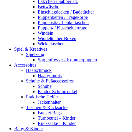
Lätzchen / Sabberlatz
Bettwäsche
Einschlagdecken / Badetücher
Puppenbetten / Tragekörbe
Puppensitz / Lenkertaschen
Puppen- / Kuscheltiertrage
Windeln
Windeltücher-Boxen
Wickeltaschen
Spiel & Kreatives
Spielzeug
Sorgenfresser / Kummerpuppen
Accessoires
Haarschmuck
Haargummis
Schuhe & Fußaccessoires
Schuhe
Kinder-Schnürsenkel
Praktische Helfer
Jackenhalter
Taschen & Rucksäcke
Bucket Bags
Turnbeutel – Kinder
Rucksäcke – Kinder
Baby & Kinder