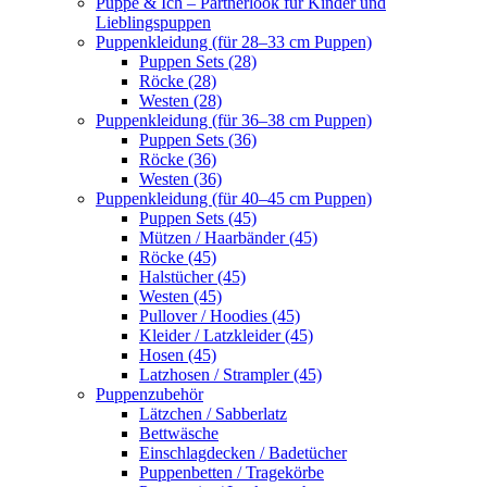
Puppe & Ich – Partnerlook für Kinder und
Lieblingspuppen
Puppenkleidung (für 28–33 cm Puppen)
Puppen Sets (28)
Röcke (28)
Westen (28)
Puppenkleidung (für 36–38 cm Puppen)
Puppen Sets (36)
Röcke (36)
Westen (36)
Puppenkleidung (für 40–45 cm Puppen)
Puppen Sets (45)
Mützen / Haarbänder (45)
Röcke (45)
Halstücher (45)
Westen (45)
Pullover / Hoodies (45)
Kleider / Latzkleider (45)
Hosen (45)
Latzhosen / Strampler (45)
Puppenzubehör
Lätzchen / Sabberlatz
Bettwäsche
Einschlagdecken / Badetücher
Puppenbetten / Tragekörbe