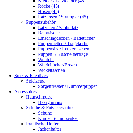
Kleider / Latzkleider (45)
Röcke (45)
Hosen (45)
Latzhosen / Strampler (45)
Puppenzubehör
Lätzchen / Sabberlatz
Bettwäsche
Einschlagdecken / Badetücher
Puppenbetten / Tragekörbe
Puppensitz / Lenkertaschen
Puppen- / Kuscheltiertrage
Windeln
Windeltücher-Boxen
Wickeltaschen
Spiel & Kreatives
Spielzeug
Sorgenfresser / Kummerpuppen
Accessoires
Haarschmuck
Haargummis
Schuhe & Fußaccessoires
Schuhe
Kinder-Schnürsenkel
Praktische Helfer
Jackenhalter