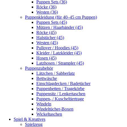
Puppen Sets (36)
Röcke (36)
Westen (36)
Puppenkleidung (für 40–45 cm Puppen)
Puppen Sets (45)
Mützen / Haarbänder (45)
Röcke (45)
Halstücher (45)
Westen (45)
Pullover / Hoodies (45)
Kleider / Latzkleider (45)
Hosen (45)
Latzhosen / Strampler (45)
Puppenzubehör
Lätzchen / Sabberlatz
Bettwäsche
Einschlagdecken / Badetücher
Puppenbetten / Tragekörbe
Puppensitz / Lenkertaschen
Puppen- / Kuscheltiertrage
Windeln
Windeltücher-Boxen
Wickeltaschen
Spiel & Kreatives
Spielzeug