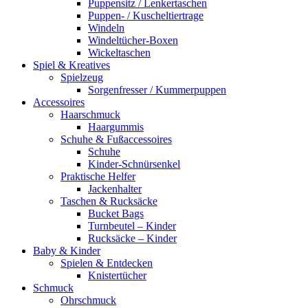
Puppensitz / Lenkertaschen
Puppen- / Kuscheltiertrage
Windeln
Windeltücher-Boxen
Wickeltaschen
Spiel & Kreatives
Spielzeug
Sorgenfresser / Kummerpuppen
Accessoires
Haarschmuck
Haargummis
Schuhe & Fußaccessoires
Schuhe
Kinder-Schnürsenkel
Praktische Helfer
Jackenhalter
Taschen & Rucksäcke
Bucket Bags
Turnbeutel – Kinder
Rucksäcke – Kinder
Baby & Kinder
Spielen & Entdecken
Knistertücher
Schmuck
Ohrschmuck