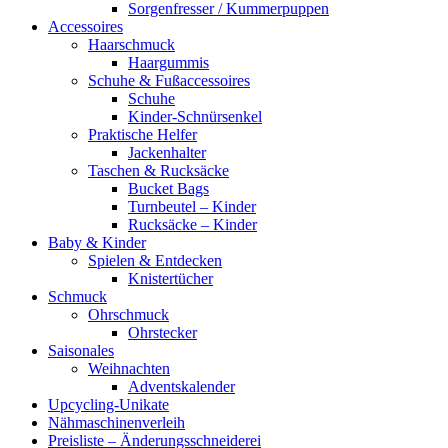
Sorgenfresser / Kummerpuppen
Accessoires
Haarschmuck
Haargummis
Schuhe & Fußaccessoires
Schuhe
Kinder-Schnürsenkel
Praktische Helfer
Jackenhalter
Taschen & Rucksäcke
Bucket Bags
Turnbeutel – Kinder
Rucksäcke – Kinder
Baby & Kinder
Spielen & Entdecken
Knistertücher
Schmuck
Ohrschmuck
Ohrstecker
Saisonales
Weihnachten
Adventskalender
Upcycling-Unikate
Nähmaschinenverleih
Preisliste – Änderungsschneiderei