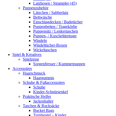
Latzhosen / Strampler (45)
Puppenzubehör
Lätzchen / Sabberlatz
Bettwäsche
Einschlagdecken / Badetücher
Puppenbetten / Tragekörbe
Puppensitz / Lenkertaschen
Puppen- / Kuscheltiertrage
Windeln
Windeltücher-Boxen
Wickeltaschen
Spiel & Kreatives
Spielzeug
Sorgenfresser / Kummerpuppen
Accessoires
Haarschmuck
Haargummis
Schuhe & Fußaccessoires
Schuhe
Kinder-Schnürsenkel
Praktische Helfer
Jackenhalter
Taschen & Rucksäcke
Bucket Bags
Turnbeutel – Kinder