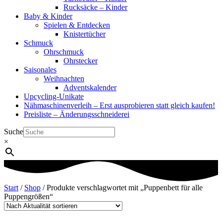
Rucksäcke – Kinder
Baby & Kinder
Spielen & Entdecken
Knistertücher
Schmuck
Ohrschmuck
Ohrstecker
Saisonales
Weihnachten
Adventskalender
Upcycling-Unikate
Nähmaschinenverleih – Erst ausprobieren statt gleich kaufen!
Preisliste – Änderungsschneiderei
Suche
×
Start
/
Shop
/ Produkte verschlagwortet mit „Puppenbett für alle
Puppengrößen“