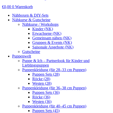
€
0,00
0
Warenkorb
Nähboxen & DIY-Sets
Nähkurse & Gutscheine
Nähkurse / Workshops
Kinder (NK)
Erwachsene (NK)
Gemeinsam nähen (NK)
Gruppen & Events (NK)
Saisonale Angebote (NK)
Gutscheine
Puppenwelt
Puppe & Ich – Partnerlook für Kinder und
Lieblingspuppen
Puppenkleidung (für 28–33 cm Puppen)
Puppen Sets (28)
Röcke (28)
Westen (28)
Puppenkleidung (für 36–38 cm Puppen)
Puppen Sets (36)
Röcke (36)
Westen (36)
Puppenkleidung (für 40–45 cm Puppen)
Puppen Sets (45)